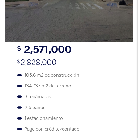
s
2,571,000
$
2,828,000
$
105.6 m2 de construcción
134.737 m2 de terreno
3 recámaras
2.5 baños
1 estacionamiento
Pago con crédito/contado