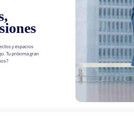
s,
siones
ectos y espacios
go. Tu próxima gran
mos?